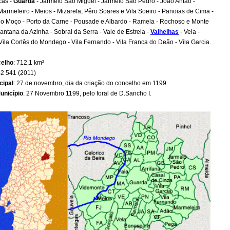
cas -
Guarda
- Jarmelo São Miguel - Jarmelo São Pedro - João Antão -
armeleiro - Meios - Mizarela, Pêro Soares e Vila Soeiro - Panoias de Cima -
do Moço - Porto da Carne - Pousade e Albardo - Ramela - Rochoso e Monte
antana da Azinha - Sobral da Serra - Vale de Estrela -
Valhelhas
- Vela -
Vila Cortês do Mondego - Vila Fernando - Vila Franca do Deão - Vila Garcia.
celho
: 712,1 km²
42 541 (2011)
cipal
: 27 de novembro, dia da criação do concelho em 1199
unicípio
: 27 Novembro 1199, pelo foral de D.Sancho I.