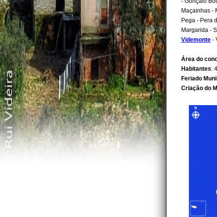
- Gonçalo Bo
Maçainhas - M
Pega - Pera 
Margarida - S
Videmonte
- 
Área do con
Habitantes
: 
Feriado Muni
Criação do M