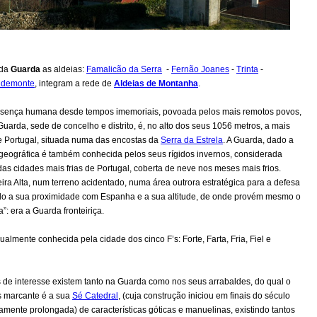
 da
Guarda
as aldeias:
Famalicão da Serra
-
Fernão Joanes
-
Trinta
-
idemonte
, integram a rede de
Aldeias de Montanha
.
ença humana desde tempos imemoriais, povoada pelos mais remotos povos,
uarda, sede de concelho e distrito, é, no alto dos seus 1056 metros, a mais
e Portugal, situada numa das encostas da
Serra da Estrela
. A Guarda, dado a
 geográfica é também conhecida pelos seus rígidos invernos, considerada
s cidades mais frias de Portugal, coberta de neve nos meses mais frios.
ira Alta, num terreno acidentado, numa área outrora estratégica para a defesa
do a sua proximidade com Espanha e a sua altitude, de onde provém mesmo o
: era a Guarda fronteiriça.
ualmente conhecida pela cidade dos cinco F’s: Forte, Farta, Fria, Fiel e
 de interesse existem tanto na Guarda como nos seus arrabaldes, do qual o
 marcante é a sua
Sé Catedral
, (cuja construção iniciou em finais do século
gamente prolongada) de características góticas e manuelinas, existindo tantos