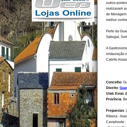
outros ponto
realizavam as
de Menagem
melhor conhe
Perto da Guar
Sabugal, Sor
A Gastronomi
restauração 
Cabrito Assad
Concelho
: G
Distrito
:
Gua
Unid. Estat. (
Província
: Be
Freguesias
:
Ribeira - Av
Cavadoude - 