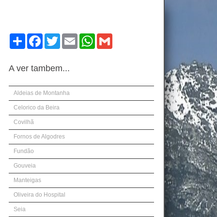
Compartilhe
Facebook
Twitter
Email
WhatsApp
Gmail
A ver tambem...
Aldeias de Montanha
Celorico da Beira
Covilhã
Fornos de Algodres
Fundão
Gouveia
Manteigas
Oliveira do Hospital
Seia