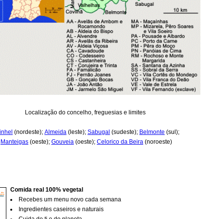
Localização do concelho, freguesias e limites
inhel
(nordeste);
Almeida
(leste);
Sabugal
(sudeste);
Belmonte
(sul);
;
Manteigas
(oeste);
Gouveia
(oeste);
Celorico da Beira
(noroeste)
Comida real 100% vegetal
Recebes um menu novo cada semana
Ingredientes caseiros e naturais
Cuida de ti e do planeta