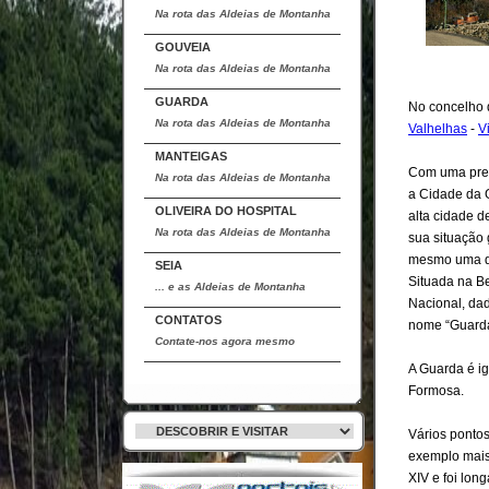
Na rota das Aldeias de Montanha
GOUVEIA
Na rota das Aldeias de Montanha
GUARDA
No concelho
Na rota das Aldeias de Montanha
Valhelhas
-
V
MANTEIGAS
Com uma pres
Na rota das Aldeias de Montanha
a Cidade da G
OLIVEIRA DO HOSPITAL
alta cidade d
Na rota das Aldeias de Montanha
sua situação
mesmo uma da
SEIA
Situada na Be
... e as Aldeias de Montanha
Nacional, da
CONTATOS
nome “Guarda”
Contate-nos agora mesmo
A Guarda é ig
Formosa.
Vários pontos
exemplo mais
XIV e foi lon