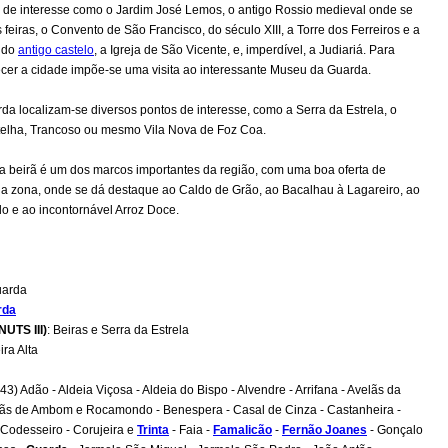
s de interesse como o Jardim José Lemos, o antigo Rossio medieval onde se
 feiras, o Convento de São Francisco, do século XIII, a Torre dos Ferreiros e a
 do
antigo castelo
, a Igreja de São Vicente, e, imperdível, a Judiariá. Para
cer a cidade impõe-se uma visita ao interessante Museu da Guarda.
da localizam-se diversos pontos de interesse, como a Serra da Estrela, o
telha, Trancoso ou mesmo Vila Nova de Foz Coa.
a beirã é um dos marcos importantes da região, com uma boa oferta de
na zona, onde se dá destaque ao Caldo de Grão, ao Bacalhau à Lagareiro, ao
o e ao incontornável Arroz Doce.
uarda
rda
NUTS III)
: Beiras e Serra da Estrela
ira Alta
 (43) Adão - Aldeia Viçosa - Aldeia do Bispo - Alvendre - Arrifana - Avelãs da
elãs de Ambom e Rocamondo - Benespera - Casal de Cinza - Castanheira -
Codesseiro - Corujeira e
Trinta
- Faia -
Famalicão
-
Fernão Joanes
- Gonçalo