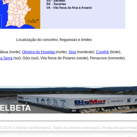
Localização do concelho, freguesias e limites
ábua (norte);
Oliveira do Hospital
(norte);
Seia
(nordeste);
Covilhã
(leste);
a Serra
(sul); Góis (sul); Vila Nova de Poiares (oeste); Penacova (noroeste).
5-2026 © Aldeias de Montanha, Todos os direitos reservados. Produzido por
Porta