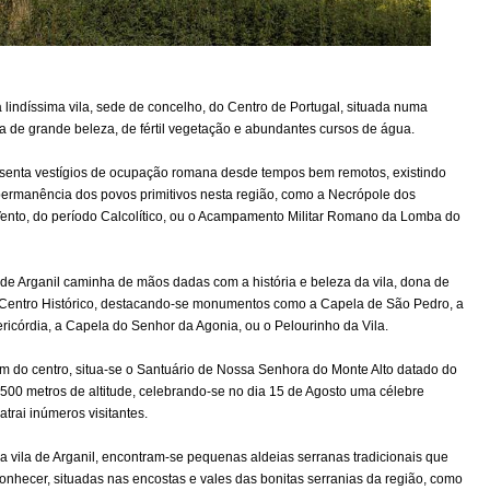
 lindíssima vila, sede de concelho, do Centro de Portugal, situada numa
a de grande beleza, de fértil vegetação e abundantes cursos de água.
esenta vestígios de ocupação romana desde tempos bem remotos, existindo
permanência dos povos primitivos nesta região, como a Necrópole dos
ento, do período Calcolítico, ou o Acampamento Militar Romano da Lomba do
de Arganil caminha de mãos dadas com a história e beleza da vila, dona de
 Centro Histórico, destacando-se monumentos como a Capela de São Pedro, a
ericórdia, a Capela do Senhor da Agonia, ou o Pelourinho da Vila.
m do centro, situa-se o Santuário de Nossa Senhora do Monte Alto datado do
 500 metros de altitude, celebrando-se no dia 15 de Agosto uma célebre
trai inúmeros visitantes.
 vila de Arganil, encontram-se pequenas aldeias serranas tradicionais que
onhecer, situadas nas encostas e vales das bonitas serranias da região, como