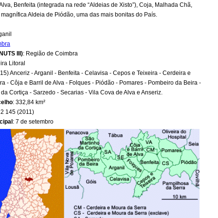
Alva, Benfeita (integrada na rede “Aldeias de Xisto”), Coja, Malhada Chã,
 magnífica Aldeia de Piódão, uma das mais bonitas do País.
rganil
mbra
NUTS III)
: Região de Coimbra
ira Litoral
 (15) Anceriz - Arganil - Benfeita - Celavisa - Cepos e Teixeira - Cerdeira e
a - Côja e Barril de Alva - Folques - Piódão - Pomares - Pombeiro da Beira -
da Cortiça - Sarzedo - Secarias - Vila Cova de Alva e Anseriz.
celho
: 332,84 km²
12 145 (2011)
cipal
: 7 de setembro