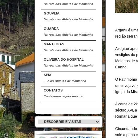
Na rota das Aldeias de Montanha
GOUVEIA
Na rota das Aldeias de Montanha
GUARDA
Arganil é uma
Na rota das Aldeias de Montanha
região serran
MANTEIGAS
A região apr
Na rota das Aldeias de Montanha
vestígios da 
OLIVEIRA DO HOSPITAL
Moinhos de V
Na rota das Aldeias de Montanha
Canho.
SEIA
O Património 
... e as Aldeias de Montanha
um invejável
CONTATOS
Igreja da Mis
Contate-nos agora mesmo
A cerca de 2k
século XVI, a
Romaria que a
Circundando a
vale a pena c