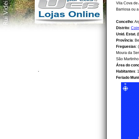
Vila Cova de 
Barriosa ou a
Concelho
: A
Distrito
:
Coi
Unid. Estat. (
Província
: Be
Freguesias
:
Moura da Serr
São Martinho 
Área do con
Habitantes
: 
Feriado Muni