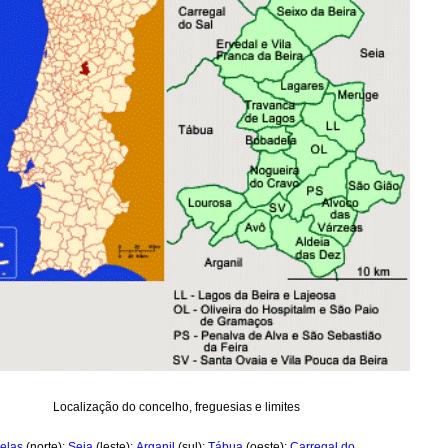
Localização do concelho, freguesias e limites
elas
(norte);
Seia
(leste);
Arganil
(sul);
Tábua
(oeste);
Carregal do