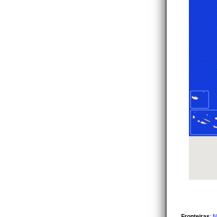
Fronteiras
:
N