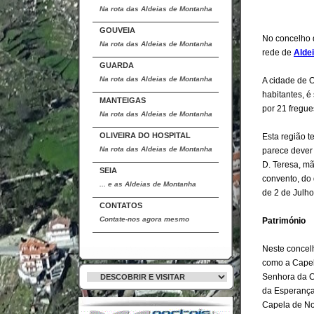
Na rota das Aldeias de Montanha
GOUVEIA
No concelho
Na rota das Aldeias de Montanha
rede de
Alde
GUARDA
Na rota das Aldeias de Montanha
A cidade de O
habitantes, é
MANTEIGAS
por 21 fregue
Na rota das Aldeias de Montanha
OLIVEIRA DO HOSPITAL
Esta região t
Na rota das Aldeias de Montanha
parece dever 
D. Teresa, m
SEIA
convento, do 
... e as Aldeias de Montanha
de 2 de Julho
CONTATOS
Contate-nos agora mesmo
Património
Neste concelh
como a Capel
Senhora da C
da Esperança
Capela de No