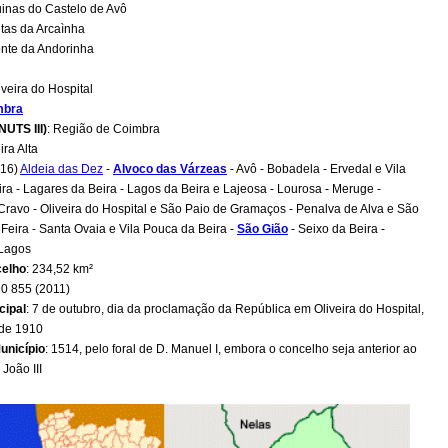
inas do Castelo de Avô
tas da Arcaìnha
nte da Andorinha
liveira do Hospital
mbra
NUTS III)
: Região de Coimbra
ira Alta
(16)
Aldeia das Dez
-
Alvoco das Várzeas
- Avô - Bobadela - Ervedal e Vila
ra - Lagares da Beira - Lagos da Beira e Lajeosa - Lourosa - Meruge -
ravo - Oliveira do Hospital e São Paio de Gramaços - Penalva de Alva e São
Feira - Santa Ovaia e Vila Pouca da Beira -
São Gião
- Seixo da Beira -
 Lagos
celho
: 234,52 km²
20 855 (2011)
cipal
: 7 de outubro, dia da proclamação da República em Oliveira do Hospital,
 de 1910
unicípio
: 1514, pelo foral de D. Manuel I, embora o concelho seja anterior ao
João III