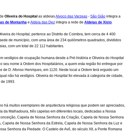
 de
Oliveira do Hospital
as aldeias
Alvoc
o das Varzeas
-
São Gião
integra a
ias de Montanha
e
Aldeia das Dez
integra a rede de
Aldeias de Xisto
.
liveira do Hospital, pertence ao Distrito de Coimbra, tem cerca de 4 400
 sede de município, com uma área de 234 quilómetros quadrados, divididos
sias, com um total de 22 112 habitantes.
em vestígios de ocupação humana desde a Pré-história e Oliveira do Hospital
o seu nome à Ordem dos Hospitalários, a quem esta região foi entregue por
ãe de D. Afonso Henriques, em 1120. Neste local a Ordem terá erguido um
qual não há vestígios. Oliveira do Hospital foi elevada à categoria de cidade,
 de 1993.
o há muitos exemplares de arquitectura religiosa que podem ser apreciados,
a da Malhadoura, três capelas em diferentes locais, dedicadas a Nossa
onceição, Capela de Nossa Senhora da Criação, Capela de Nossa Senhora
, Capela de Nossa Senhora da Estrela, Capela de Nossa Senhora da Luz e
ssa Senhora da Piedade. O Castelo de Avô, do século XII, a Ponte Romana