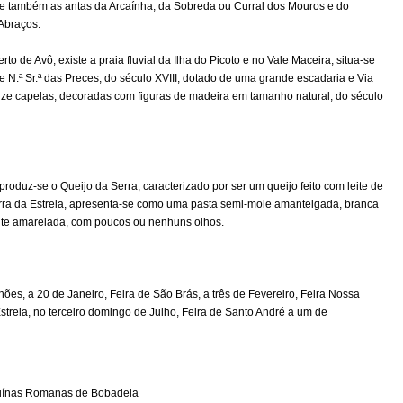
e também as antas da Arcaínha, da Sobreda ou Curral dos Mouros e do
Abraços.
erto de Avô, existe a praia fluvial da Ilha do Picoto e no Vale Maceira, situa-se
e N.ª Sr.ª das Preces, do século XVIII, dotado de uma grande escadaria e Via
ze capelas, decoradas com figuras de madeira em tamanho natural, do século
produz-se o Queijo da Serra, caracterizado por ser um queijo feito com leite de
rra da Estrela, apresenta-se como uma pasta semi-mole amanteigada, branca
nte amarelada, com poucos ou nenhuns olhos.
hões, a 20 de Janeiro, Feira de São Brás, a três de Fevereiro, Feira Nossa
trela, no terceiro domingo de Julho, Feira de Santo André a um de
ínas Romanas de Bobadela