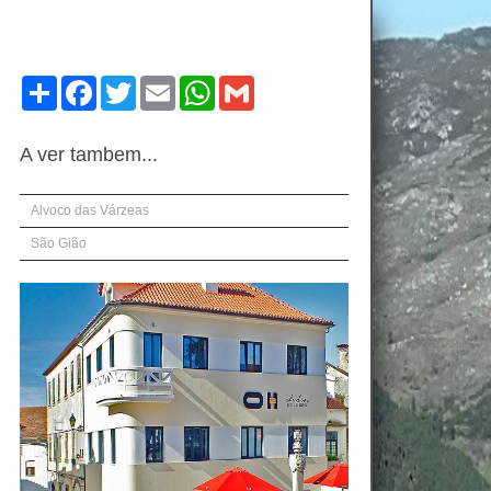
Compartilhe
Facebook
Twitter
Email
WhatsApp
Gmail
A ver tambem...
Alvoco das Várzeas
São Gião