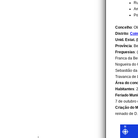
Ru
An
Po
Concelho
: O
Distrito
:
Coi
Unid. Estat. (
Província
: Be
Freguesias
: 
Franca da Bei
Nogueira do C
Sebastião da 
Travanca de
Área do con
Habitantes
: 
Feriado Muni
7 de outubro
Criação do M
reinado de D. 