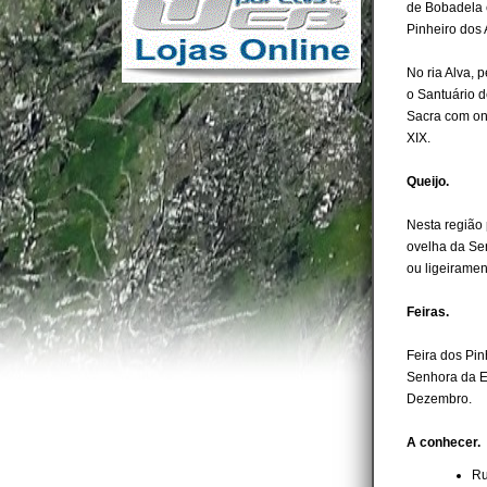
de Bobadela 
Pinheiro dos 
No ria Alva, p
o Santuário d
Sacra com on
XIX.
Queijo.
Nesta região 
ovelha da Se
ou ligeirame
Feiras.
Feira dos Pin
Senhora da Es
Dezembro.
A conhecer.
Ru