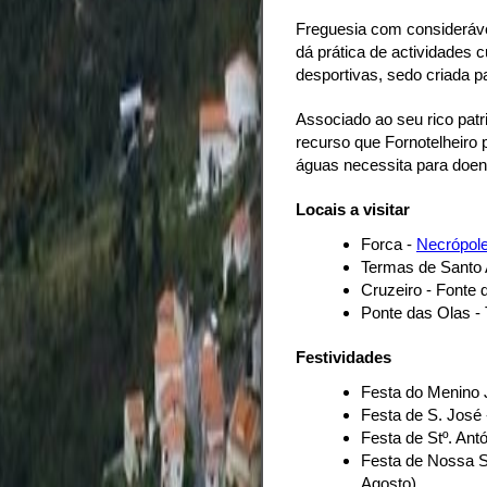
Freguesia com consideráve
dá prática de actividades c
desportivas, sedo criada 
Associado ao seu rico patri
recurso que Fornotelheiro 
águas necessita para doenç
Locais a visitar
Forca -
Necrópol
Termas de Santo A
Cruzeiro - Fonte 
Ponte das Olas -
Festividades
Festa do Menino 
Festa de S. José 
Festa de Stº. Ant
Festa de Nossa S
Agosto)