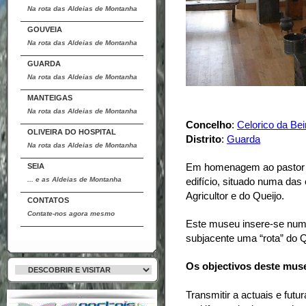
Na rota das Aldeias de Montanha
GOUVEIA
Na rota das Aldeias de Montanha
GUARDA
Na rota das Aldeias de Montanha
MANTEIGAS
Na rota das Aldeias de Montanha
Concelho
:
Celorico da Bei
OLIVEIRA DO HOSPITAL
Distrito
:
Guarda
Na rota das Aldeias de Montanha
Em homenagem ao pastor /a
SEIA
... e as Aldeias de Montanha
edifício, situado numa das 
Agricultor e do Queijo.
CONTATOS
Contate-nos agora mesmo
Este museu insere-se numa
subjacente uma “rota” do Q
Os objectivos deste mus
Transmitir a actuais e futu