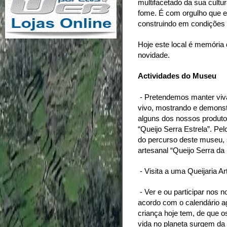
multifacetado da sua cultu
fome. É com orgulho que e
construindo em condições p
Hoje este local é memória 
novidade.
Actividades do Museu
- Pretendemos manter viv
vivo, mostrando e demons
alguns dos nossos produt
“Queijo Serra Estrela”. Pe
do percurso deste museu, s
artesanal “Queijo Serra da 
- Visita a uma Queijaria A
- Ver e ou participar nos 
acordo com o calendário a
criança hoje tem, de que 
vida no planeta surgem da l