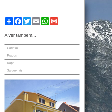
Compartilhe
Facebook
Twitter
Email
WhatsApp
Gmail
A ver tambem...
Cadafaz
Prados
Rapa
Salgueirais