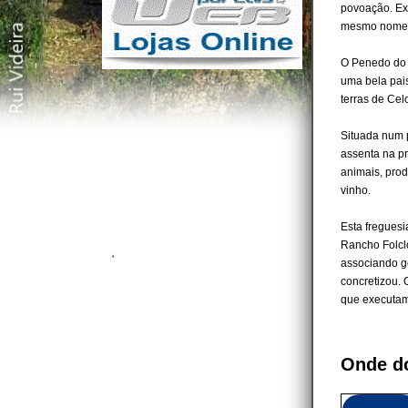
povoação. Exi
mesmo nome, 
O Penedo do 
uma bela pais
terras de Ce
Situada num p
assenta na pr
animais, prod
vinho.
Esta freguesi
Rancho Folcló
associando ge
concretizou. 
que executam
Onde d