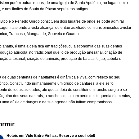
stem porém outras ruínas, de uma Igreja de Santa Apolónia, no lugar com o
e nos limites do Souto da Póvoa sepulturas antigas.
Bico e o Penedo Gordo constituem dois lugares de onde se pode admirar
agem, até onde a vista alcança, ou então auxiliado com uns binóculos avistar
lorico, Trancoso, Mangualde, Gouveia e Guarda.
lanalto, é uma aldeia rica em tradições, cuja economia das suas gentes
odução agrícola, no tradicional queijo de produção artesanal, criação de
ução artesanal, criação de animais, produção de batata, feijão, cebola e
a de duas centenas de habitantes é dinâmica e viva, com reflexo no seu
rico. Constituindo primariamente um grupo de cantares, a ele se foi
nte de todas as idades, até que a ideia de constituir um rancho surgiu e se
Orgulho dos seus naturais, o rancho, conta com perto de cinquenta elementos,
 uma dúzia de danças e na sua agenda não faltam compromissos.
ormir
Hoteis em Vide Entre Vinhas. Reserve o seu hotel!