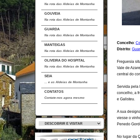
Na rota das Aldeias de Montanha
GOUVEIA
Na rota das Aldeias de Montanha
GUARDA
Na rota das Aldeias de Montanha
Concelho
:
Ce
MANTEIGAS
Distrito
:
Gua
Na rota das Aldeias de Montanha
OLIVEIRA DO HOSPITAL
Freguesia sit
Na rota das Aldeias de Montanha
Vale de Azare
central do co
SEIA
... e as Aldeias de Montanha
Servida pela
CONTATOS
concelho, a f
Contate-nos agora mesmo
e Galisteu.
A sua designa
viesse o vinh
Penedo Gordo 
No lugar da Q