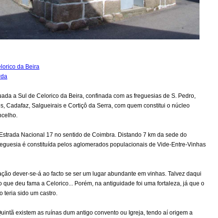
lorico da Beira
rda
uada a Sul de Celorico da Beira, confinada com as freguesias de S. Pedro,
s, Cadafaz, Salgueirais e Cortiçô da Serra, com quem constitui o núcleo
ncelho.
 Estrada Nacional 17 no sentido de Coimbra. Distando 7 km da sede do
reguesia é constituída pelos aglomerados populacionais de Vide-Entre-Vinhas
ção dever-se-á ao facto se ser um lugar abundante em vinhas. Talvez daqui
o que deu fama a Celorico... Porém, na antiguidade foi uma fortaleza, já que o
teria sido um castro.
uintã existem as ruínas dum antigo convento ou Igreja, tendo aí origem a