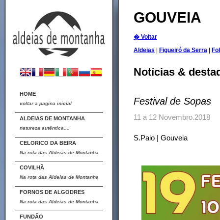
GOUVEIA
� Voltar
Aldeias
|
Figueiró da Serra
|
Fo
Notícias & desta
HOME
Festival de Sopas
voltar a pagina inicial
11 a 12 Novembro.2018
ALDEIAS DE MONTANHA
natureza autêntica....
S.Paio | Gouveia
CELORICO DA BEIRA
Na rota das Aldeias de Montanha
COVILHÃ
Na rota das Aldeias de Montanha
FORNOS DE ALGODRES
Na rota das Aldeias de Montanha
FUNDÃO