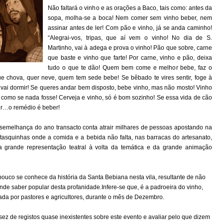
Não faltará o vinho e as orações a Baco, tais como: antes da
sopa, molha-se a boca! Nem comer sem vinho beber, nem
assinar antes de ler! Com pão e vinho, já se anda caminho!
“Alegrai-vos, tripas, que aí vem o vinho! No dia de S.
Martinho, vai à adega e prova o vinho! Pão que sobre, carne
que baste e vinho que farte! Por carne, vinho e pão, deixa
tudo o que te dão! Quem bem come e melhor bebe, faz o
e chova, quer neve, quem tem sede bebe! Se bêbado te vires sentir, foge à
vai dormir! Se queres andar bem disposto, bebe vinho, mas não mosto! Vinho
 como se nada fosse! Cerveja e vinho, só é bom sozinho! Se essa vida de cão
rer…o remédio é beber!
à semelhança do ano transacto conta atrair milhares de pessoas apostando na
 tasquinhas onde a comida e a bebida não falta, nas barracas do artesanato,
 grande representação teatral à volta da temática e da grande animação
ouco se conhece da história da Santa Bebiana nesta vila, resultante de não
ande saber popular desta profanidade.Infere-se que, é a padroeira do vinho,
jada por pastores e agricultores, durante o mês de Dezembro.
ez de registos quase inexistentes sobre este evento e avaliar pelo que dizem