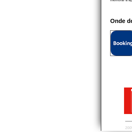
melhorar a a
Onde d
200