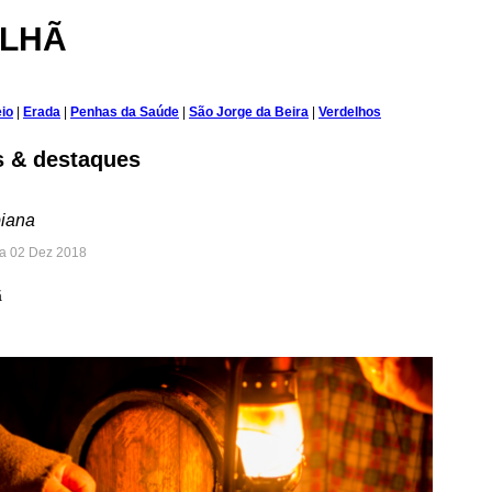
ILHÃ
io
|
Erada
|
Penhas da Saúde
|
São Jorge da Beira
|
Verdelhos
s & destaques
iana
a 02 Dez 2018
ã