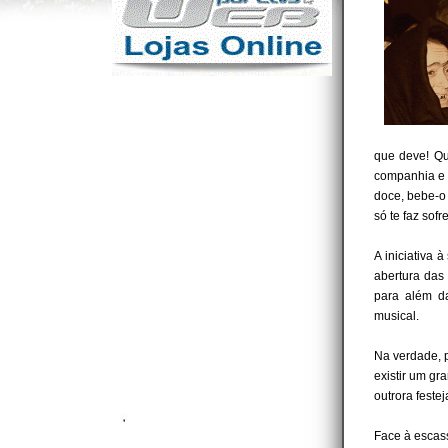
que deve! Qu
companhia e 
doce, bebe-o
só te faz sof
A iniciativa 
abertura das
para além da
musical.
Na verdade, p
existir um gr
outrora feste
Face à escass