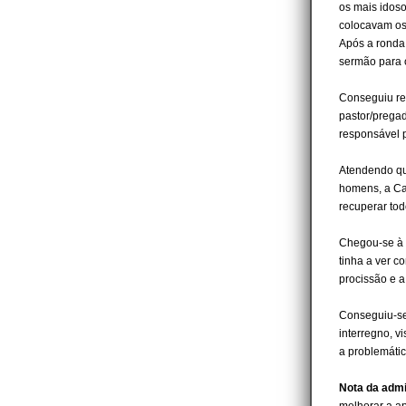
os mais idos
colocavam os 
Após a ronda 
sermão para 
Conseguiu re
pastor/pregad
responsável 
Atendendo que
homens, a Ca
recuperar todo
Chegou-se à c
tinha a ver c
procissão e a
Conseguiu-se 
interregno, v
a problemáti
Nota da admi