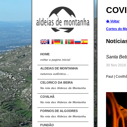
COV
� Voltar
Cortes do Me
Notícia
HOME
Santa Beb
voltar a pagina inicial
30 Nov 2018 
ALDEIAS DE MONTANHA
natureza autêntica....
Paul | Covilh
CELORICO DA BEIRA
Na rota das Aldeias de Montanha
COVILHÃ
Na rota das Aldeias de Montanha
FORNOS DE ALGODRES
Na rota das Aldeias de Montanha
FUNDÃO