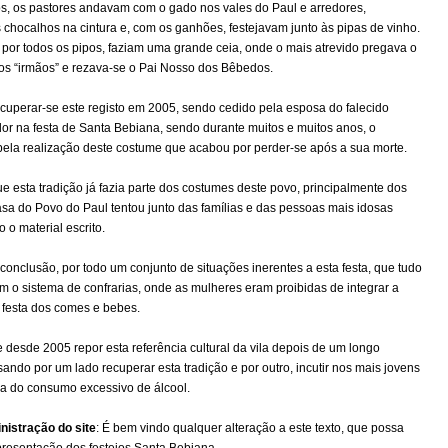
os, os pastores andavam com o gado nos vales do Paul e arredores,
chocalhos na cintura e, com os ganhões, festejavam junto às pipas de vinho.
por todos os pipos, faziam uma grande ceia, onde o mais atrevido pregava o
os “irmãos” e rezava-se o Pai Nosso dos Bêbedos.
cuperar-se este registo em 2005, sendo cedido pela esposa do falecido
or na festa de Santa Bebiana, sendo durante muitos e muitos anos, o
pela realização deste costume que acabou por perder-se após a sua morte.
 esta tradição já fazia parte dos costumes deste povo, principalmente dos
sa do Povo do Paul tentou junto das famílias e das pessoas mais idosas
 o material escrito.
onclusão, por todo um conjunto de situações inerentes a esta festa, que tudo
om o sistema de confrarias, onde as mulheres eram proibidas de integrar a
 festa dos comes e bebes.
desde 2005 repor esta referência cultural da vila depois de um longo
isando por um lado recuperar esta tradição e por outro, incutir nos mais jovens
ca do consumo excessivo de álcool.
nistração do site
: É bem vindo qualquer alteração a este texto, que possa